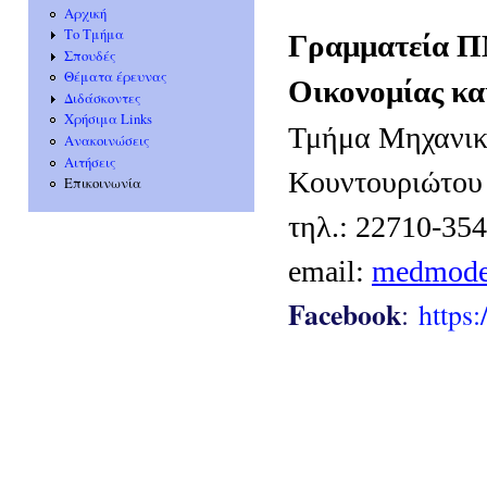
Αρχική
Το Τμήμα
Γραμματεία 
Σπουδές
Θέματα έρευνας
Οικονομίας κα
Διδάσκοντες
Χρήσιμα Links
Τμήμα Μηχανικώ
Ανακοινώσεις
Αιτήσεις
Κουντουριώτου 
Επικοινωνία
τηλ.: 22710-35
email:
medmode
Facebook
:
https