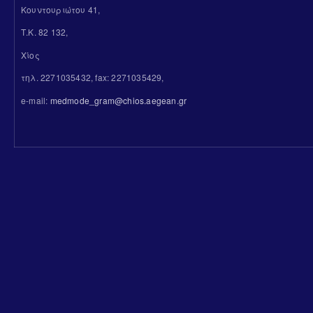
Κουντουριώτου 41,
Τ.Κ. 82 132,
Χίος
τηλ. 2271035432, fax: 2271035429,
e-mail:
medmode_gram@chios.aegean.gr