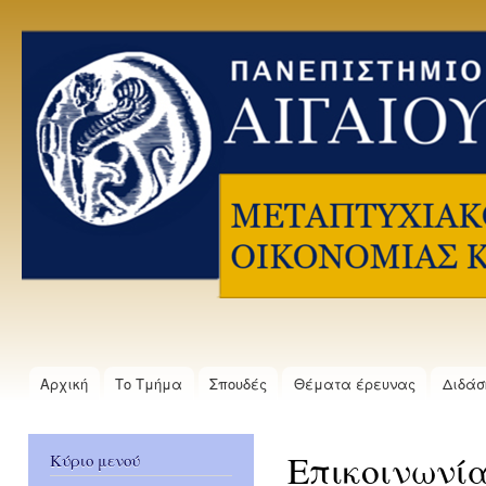
Πα
προ
Πανεπιστήμιο
κυ
Αιγαίου
πε
Μεταπτυχιακό
Δίπλωμα
Μηχανικών
Οικονομίας
και Διοίκησης
μέσω
Έρευνας
Αρχική
Το Τμήμα
Σπουδές
Θέματα έρευνας
Διδάσ
Κύριο μενού
Επικοινωνί
Κύριο μενού