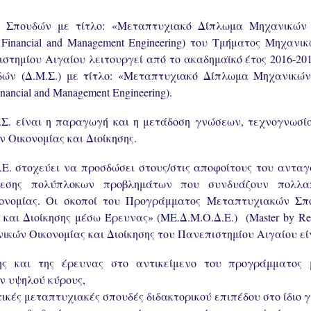
Σπουδών με τίτλο: «Μεταπτυχιακό Δίπλωμα Μηχανικών Ο
 Financial and Management Engineering) του Τμήματος Μηχανι
στημίου Αιγαίου λειτουργεί από το ακαδημαϊκό έτος 2016-201
ν (Δ.Μ.Σ.) με τίτλο: «Μεταπτυχιακό Δίπλωμα Μηχανικών 
nancial and Management Engineering).
.Σ. είναι η παραγωγή και η μετάδοση γνώσεων, τεχνογνωσί
 Οικονομίας και Διοίκησης.
Ε. στοχεύει να προσδώσει στους/στις αποφοίτους του αντα
θεσης πολύπλοκων προβλημάτων που συνδυάζουν πολλαπλ
ικονομίας. Οι σκοποί του Προγράμματος Μεταπτυχιακών Σ
ι Διοίκησης μέσω Έρευνας» (ΜΕ.Δ.Μ.Ο.Δ.Ε.) (Master by Rese
νικών Οικονομίας και Διοίκησης του Πανεπιστημίου Αιγαίου είν
ς και της έρευνας στο αντικείμενο του προγράμματος
ν υψηλού κύρους,
ικές μεταπτυχιακές σπουδές διδακτορικού επιπέδου στο ίδιο γ