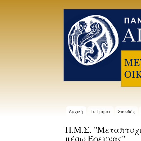
Πανεπιστήμιο
Αιγαίου
Μεταπτυχιακό
Δίπλωμα
Μηχανικών
Οικονομίας
και Διοίκησης
μέσω
Έρευνας
Αρχική
Το Τμήμα
Σπουδές
Κύριο μενού
Π.Μ.Σ. "Μεταπτυχι
μέσω Έρευνας"